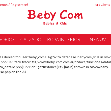
tenos
/
Registrate!
Nro Cliente
SORIOS
CALZADO
ROPA INTERIOR
LINEA UV
ss denied for user 'beby_com10'@'%' to database 'bebycom_v10' in /w
php:34 Stack trace: #0 /www/beby-com.com.ar/htdocs/funciones/datab
detalle.php(197): db::getInstance() #2 {main} thrown in
/www/beby-
se.php
on line
34