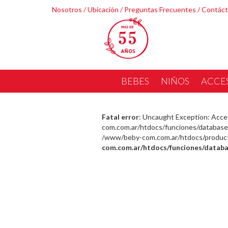
Nosotros
/
Ubicación
/
Preguntas Frecuentes
/
Contác
BEBES
NIÑOS
ACCE
Fatal error
: Uncaught Exception: Acce
com.com.ar/htdocs/funciones/database.
/www/beby-com.com.ar/htdocs/producto_
com.com.ar/htdocs/funciones/databa