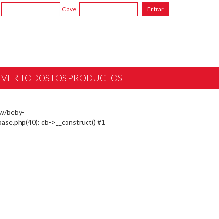
Clave
VER TODOS LOS PRODUCTOS
ww/beby-
ase.php(40): db->__construct() #1