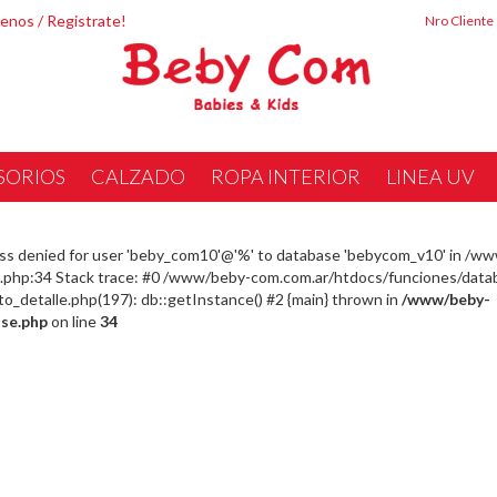
tenos
/
Registrate!
Nro Cliente
SORIOS
CALZADO
ROPA INTERIOR
LINEA UV
ss denied for user 'beby_com10'@'%' to database 'bebycom_v10' in /w
php:34 Stack trace: #0 /www/beby-com.com.ar/htdocs/funciones/datab
detalle.php(197): db::getInstance() #2 {main} thrown in
/www/beby-
se.php
on line
34