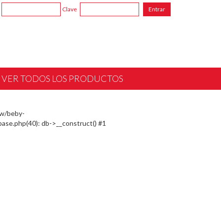
Clave
VER TODOS LOS PRODUCTOS
ww/beby-
ase.php(40): db->__construct() #1