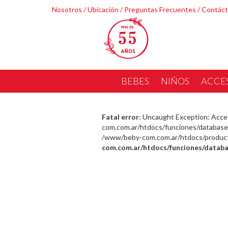
Nosotros
/
Ubicación
/
Preguntas Frecuentes
/
Contác
BEBES
NIÑOS
ACCE
Fatal error
: Uncaught Exception: Acce
com.com.ar/htdocs/funciones/database.
/www/beby-com.com.ar/htdocs/producto_
com.com.ar/htdocs/funciones/databa