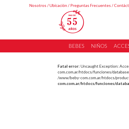
Nosotros
/
Ubicación
/
Preguntas Frecuentes
/
Contác
BEBES
NIÑOS
ACCE
Fatal error
: Uncaught Exception: Acce
com.com.ar/htdocs/funciones/database.
/www/beby-com.com.ar/htdocs/producto_
com.com.ar/htdocs/funciones/databa