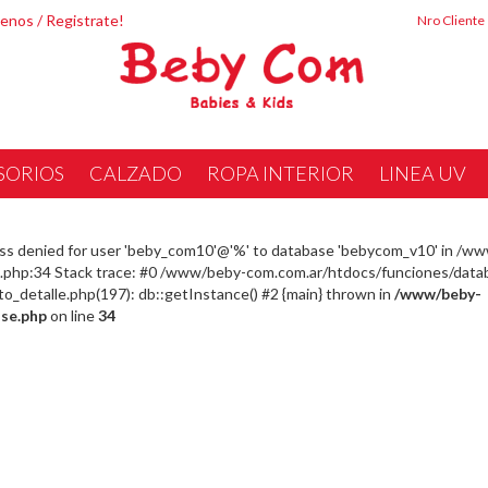
tenos
/
Registrate!
Nro Cliente
SORIOS
CALZADO
ROPA INTERIOR
LINEA UV
ss denied for user 'beby_com10'@'%' to database 'bebycom_v10' in /w
php:34 Stack trace: #0 /www/beby-com.com.ar/htdocs/funciones/datab
detalle.php(197): db::getInstance() #2 {main} thrown in
/www/beby-
se.php
on line
34