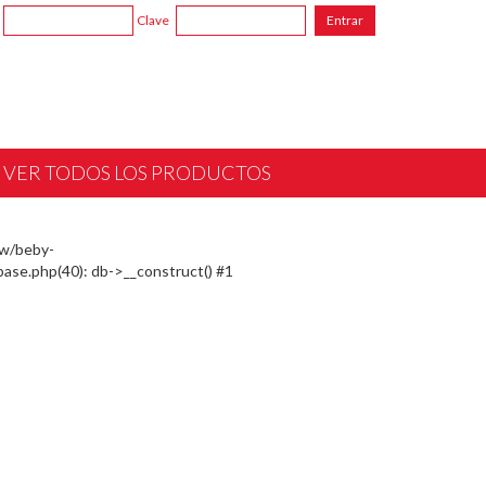
Clave
VER TODOS LOS PRODUCTOS
ww/beby-
ase.php(40): db->__construct() #1