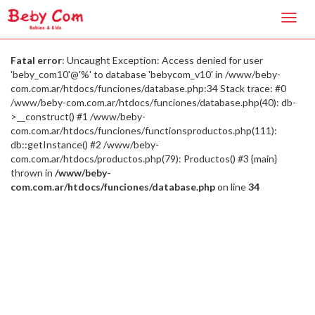
Toggl
navig
Fatal error
: Uncaught Exception: Access denied for user
'beby_com10'@'%' to database 'bebycom_v10' in /www/beby-
com.com.ar/htdocs/funciones/database.php:34 Stack trace: #0
/www/beby-com.com.ar/htdocs/funciones/database.php(40): db-
>__construct() #1 /www/beby-
com.com.ar/htdocs/funciones/functionsproductos.php(111):
db::getInstance() #2 /www/beby-
com.com.ar/htdocs/productos.php(79): Productos() #3 {main}
thrown in
/www/beby-
com.com.ar/htdocs/funciones/database.php
on line
34